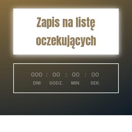
Zapis na listę
oczekujących
000
:
00
:
00
:
00
DNI
GODZ.
MIN.
SEK.