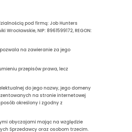
ialnością pod firmą: Job Hunters
niki Wrocławskie, NIP: 8961599172, REGON:
 pozwala na zawieranie za jego
zumieniu przepisów prawa, lecz
elektualnej do jego nazwy, jego domeny
rezentowanych na stronie internetowej
posób określony i zgodny z
rymi obyczajami mając na względzie
ących Sprzedawcy oraz osobom trzecim.