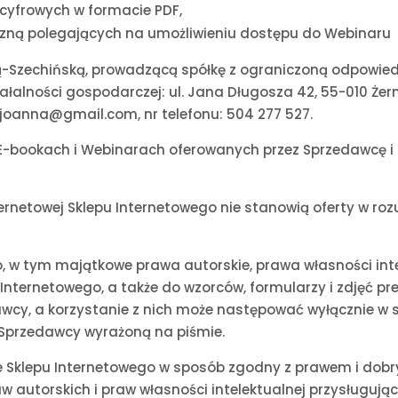
 cyfrowych w formacie PDF,
iczną polegających na umożliwieniu dostępu do Webinaru
-Szechińską, prowadzącą spółkę z ograniczoną odpowiedz
iałalności gospodarczej: ul. Jana Długosza 42, 55-010 Żer
joanna@gmail.com, nr telefonu: 504 277 527.
 E-bookach i Webinarach oferowanych przez Sprzedawcę i
ternetowej Sklepu Internetowego nie stanowią oferty w ro
, w tym majątkowe prawa autorskie, prawa własności int
u Internetowego, a także do wzorców, formularzy i zdjęć p
wcy, a korzystanie z nich może następować wyłącznie w s
Sprzedawcy wyrażoną na piśmie.
 ze Sklepu Internetowego w sposób zgodny z prawem i dob
 autorskich i praw własności intelektualnej przysługuj