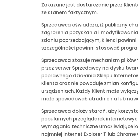
Zakazane jest dostarczanie przez Klien
ze stanem faktycznym.
Sprzedawca oświadcza, iż publiczny chara
zagrożenia pozyskania i modyfikowania
zdaniu poprzedzającym, Klienci powinni
szczególności powinni stosować program
Sprzedawca stosuje mechanizm plików ‘’
przez serwer Sprzedawcy na dysku tward
poprawnego działania Sklepu Interneto
Klienta oraz nie powoduje zmian konfi
urządzeniach. Każdy Klient może wyłącz
może spowodować utrudnienia lub nawet
Sprzedawca dołoży starań, aby korzysta
popularnych przeglądarek internetowyc
wymagania techniczne umożliwiające kor
najmniej Internet Explorer 11 lub Chrome