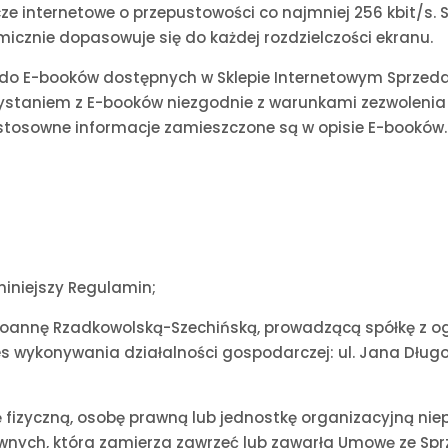
ącze internetowe o przepustowości co najmniej 256 kbit/s.
icznie dopasowuje się do każdej rozdzielczości ekranu.
u do E-booków dostępnych w Sklepie Internetowym Sprze
rzystaniem z E-booków niezgodnie z warunkami zezwoleni
stosowne informacje zamieszczone są w opisie E-booków.
niniejszy Regulamin;
Joannę Rzadkowolską-Szechińską, prowadzącą spółkę z o
dres wykonywania działalności gospodarczej: ul. Jana Długo
bę fizyczną, osobę prawną lub jednostkę organizacyjną ni
wnych, która zamierza zawrzeć lub zawarła Umowę ze Sp