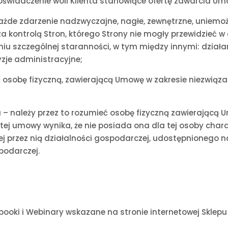
oświadczenie woli Klienta stanowiące ofertę zawarcia U
ć każde zdarzenie nadzwyczajne, nagłe, zewnętrzne, uniem
 kontrolą Stron, którego Strony nie mogły przewidzieć w 
u szczególnej staranności, w tym między innymi: działani
zje administracyjne;
 osobę fizyczną, zawierającą Umowę w zakresie niezwiąza
– należy przez to rozumieć osobę fizyczną zawierającą U
i tej umowy wynika, że nie posiada ona dla tej osoby ch
 przez nią działalności gospodarczej, udostępnionego n
spodarczej.
booki i Webinary wskazane na stronie internetowej Sklepu