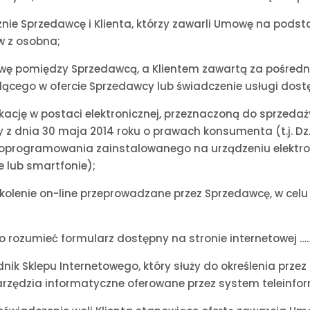
znie Sprzedawcę i Klienta, którzy zawarli Umowę na podst
w z osobna;
wę pomiędzy Sprzedawcą, a Klientem zawartą za pośredni
ącego w ofercie Sprzedawcy lub świadczenie usługi dost
kację w postaci elektronicznej, przeznaczoną do sprzedaży
 z dnia 30 maja 2014 roku o prawach konsumenta (t.j. Dz.U.
programowania zainstalowanego na urządzeniu elektro
ie lub smartfonie);
zkolenie on-line przeprowadzane przez Sprzedawcę, w celu
o rozumieć formularz dostępny na stronie internetowej …
dnik Sklepu Internetowego, który służy do określenia prz
narzędzia informatyczne oferowane przez system teleinf