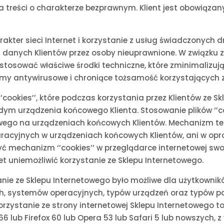
ta treści o charakterze bezprawnym. Klient jest obowią
kter sieci Internet i korzystanie z usług świadczonych dr
 danych Klientów przez osoby nieuprawnione. W związku 
 stosować właściwe środki techniczne, które zminimalizu
y antywirusowe i chroniące tożsamość korzystających z s
cookies’’, które podczas korzystania przez Klientów ze S
ym urządzenia końcowego Klienta. Stosowanie plików ‘’c
wego na urządzeniach końcowych Klientów. Mechanizm te
guracyjnych w urządzeniach końcowych Klientów, ani w 
yć mechanizm ‘’cookies’’ w przeglądarce internetowej sw
 uniemożliwić korzystanie ze Sklepu Internetowego.
nie ze Sklepu Internetowego było możliwe dla użytkownik
h, systemów operacyjnych, typów urządzeń oraz typów po
zystanie ze strony internetowej Sklepu Internetowego to
 66 lub Firefox 60 lub Opera 53 lub Safari 5 lub nowszych,