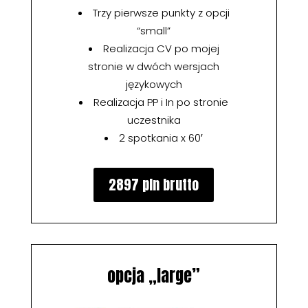
Trzy pierwsze punkty z opcji
“small”
Realizacja CV po mojej
stronie w dwóch wersjach
językowych
Realizacja PP i In po stronie
uczestnika
2 spotkania x 60′
2897 pln brutto
opcja „large”