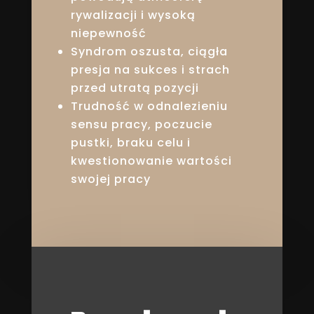
rywalizacji i wysoką
niepewność
Syndrom oszusta, ciągła
presja na sukces i strach
przed utratą pozycji
Trudność w odnalezieniu
sensu pracy, poczucie
pustki, braku celu i
kwestionowanie wartości
swojej pracy