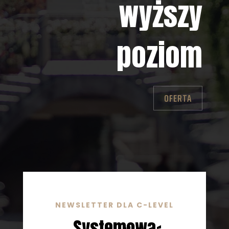
wyższy
poziom
OFERTA
NEWSLETTER DLA C-LEVEL
Systemowa