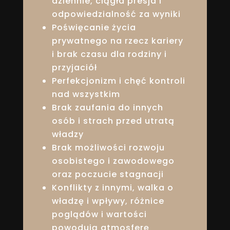
dziennie, ciągła presja i
odpowiedzialność za wyniki
Poświęcanie życia
prywatnego na rzecz kariery
i brak czasu dla rodziny i
przyjaciół
Perfekcjonizm i chęć kontroli
nad wszystkim
Brak zaufania do innych
osób i strach przed utratą
władzy
Brak możliwości rozwoju
osobistego i zawodowego
oraz poczucie stagnacji
Konflikty z innymi, walka o
władzę i wpływy, różnice
poglądów i wartości
powodują atmosferę