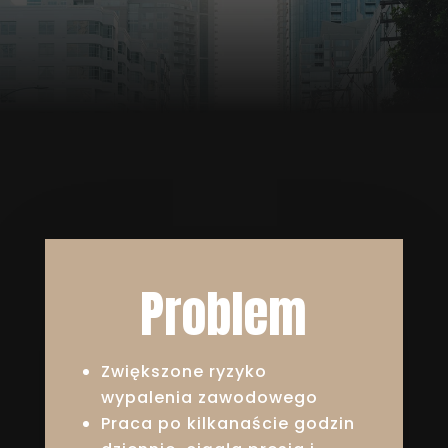
Problem
Zwiększone ryzyko
wypalenia zawodowego
Praca po kilkanaście godzin