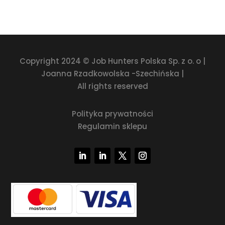
Copyright 2024 © Job Hunters Polska Sp. z o. o |
Joanna Rzadkowolska -Szechińska |
All rights reserved
Polityka prywatności
Regulamin sklepu