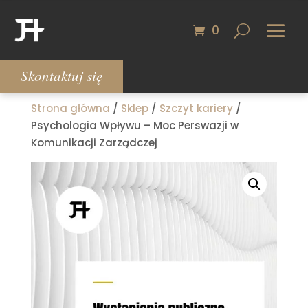
0
Skontaktuj się
Strona główna
/
Sklep
/
Szczyt kariery
/
Psychologia Wpływu – Moc Perswazji w
Komunikacji Zarządczej