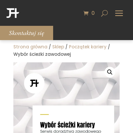
0
Skontaktuj się
Strona główna
/
Sklep
/
Początek kariery
/
Wybór ścieżki zawodowej