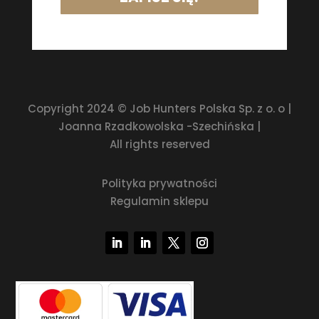
Copyright 2024 © Job Hunters Polska Sp. z o. o |
Joanna Rzadkowolska -Szechińska |
All rights reserved
Polityka prywatności
Regulamin sklepu