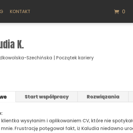
0
OG
KONTAKT
udia K.
dkowolska-Szechińska
|
Początek kariery
owe
Start współpracy
Rozwiązania
:
klientka wysyłanim i aplikowaniem CV, które nie spotykał
o mnie. Frustrację potęgował fakt, iż Kaludia niedawno uro