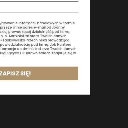
ymywanie informacji handlowych w formie
przeze mnie adres e-mail od Joanny
kiej prowadzącej działalność pod firmą:
z o. o. Administratorem Twoich danych
 Rzadkowolska-Szechińska prowadząca
powiedzialnością pod firmą: Job Hunters
a informacja o administratorze Twoich danych
ługujących Ci uprawnieniach znajduje się w
ZAPISZ SIĘ!