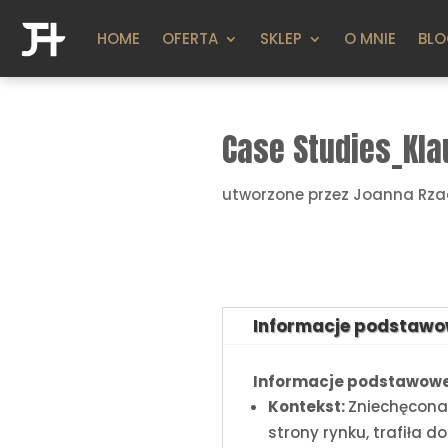
HOME
OFERTA
SKLEP
O MNIE
BL
Case Studies_Kla
utworzone przez
Joanna Rza
Informacje podstaw
Informacje podstawowe
Kontekst:
Zniechęcona 
strony rynku, trafiła d