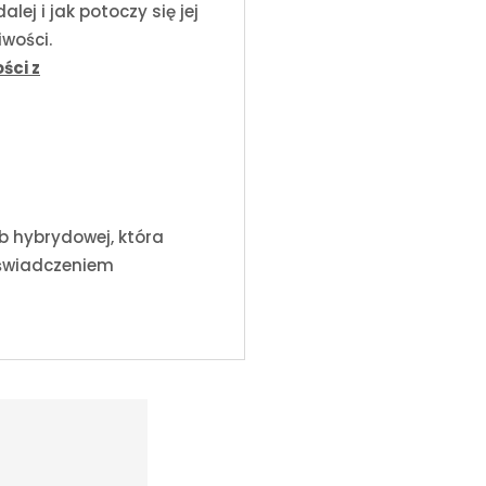
ej i jak potoczy się jej
wości.
ści z
b hybrydowej, która
doświadczeniem