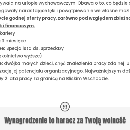
ywała na urlopie wychowawczym. Obawa o to, co będzie dal
gowały narastające lęki i powątpiewanie we własne możli
cie godnej oferty pracy, zarówno pod względem zbieżno
k i finansowym.
kariery
:
3 miesiące
e:
Specjalista ds. Sprzedaży
kolnictwo wyższe)
e:
dwójka małych dzieci, chęć znalezienia pracy zdalnej lu
lizację jej potencjału organizacyjnego. Najważniejszym 
 2 lata pracy za granicą na Bliskim Wschodzie.
Wynagrodzenie to haracz za Twoją wolność