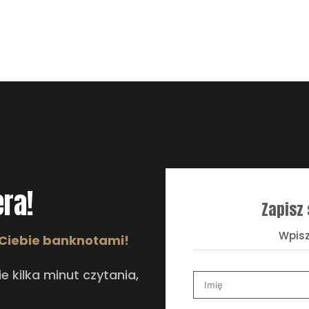
ra!
Zapisz 
Wpisz
 Ciebie banknotami!
e kilka minut czytania,