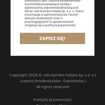
osobowych jest Joanna Rzadkowolska-
Szechińska prowadząca spółkę z
ograniczoną odpowiedzialnością pod
firmą: Job Hunters Polska Sp. z o. o. Pełna
informacja o administratorze Twoich
danych osobowych oraz o
przysługujących Ci uprawnieniach
znajduje się w polityce prywatności.
ZAPISZ SIĘ!
Copyright 2024 © Job Hunters Polska Sp. z o. o |
Joanna Rzadkowolska -Szechińska |
All rights reserved
Polityka prywatności