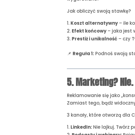
Jak obliczyć swoją stawkę?
Koszt alternatywny
– ile 
Efekt końcowy
– jaka jest
Prestiż i unikalność
– czy T
📌
Reguła 1:
Podnoś swoją staw
5. Marketing? Nie
Reklamowanie się jako „konsu
Zamiast tego, bądź widoczny 
3 kanały, które otworzą dla C
LinkedIn:
Nie lajkuj. Twórz 
Podcasty i webinary:
Pojaw