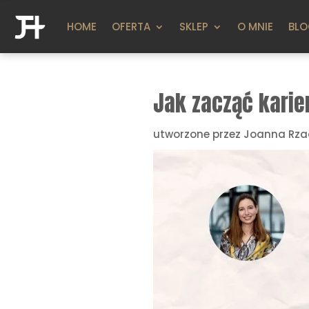
HOME
OFERTA
SKLEP
O MNIE
BL
Jak zacząć karie
utworzone przez
Joanna Rza