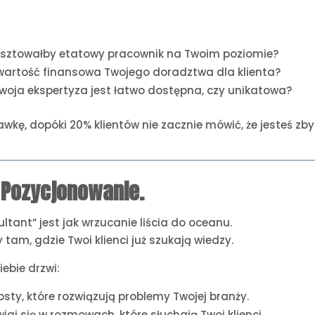
kosztowałby etatowy pracownik na Twoim poziomie?
 wartość finansowa Twojego doradztwa dla klienta?
woja ekspertyza jest łatwo dostępna, czy unikatowa?
kę, dopóki 20% klientów nie zacznie mówić, że jesteś zbyt
. Pozycjonowanie.
ltant” jest jak wrzucanie liścia do oceanu.
tam, gdzie Twoi klienci już szukają wiedzy.
iebie drzwi:
posty, które rozwiązują problemy Twojej branży.
iaj się w rozmowach, które słuchają Twoi klienci.