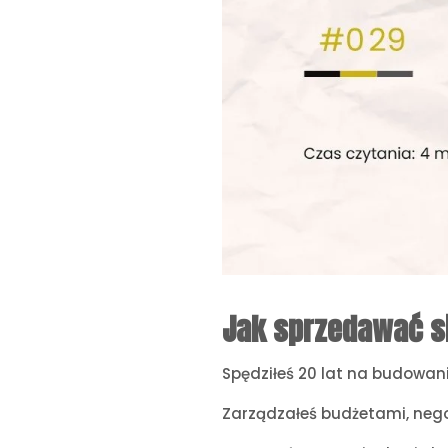
Jak sprzedawać si
Spędziłeś 20 lat na budowani
Zarządzałeś budżetami, nego