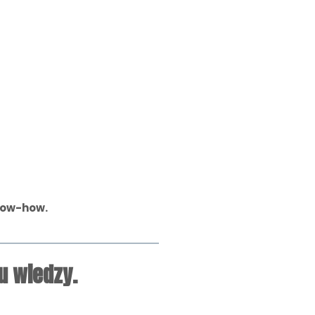
now-how.
u wiedzy.