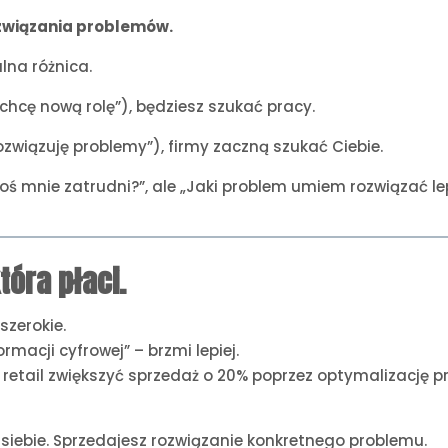
związania problemów.
lna różnica.
„chcę nową rolę”), będziesz szukać pracy.
rozwiązuję problemy”), firmy zaczną szukać Ciebie.
oś mnie zatrudni?”, ale „Jaki problem umiem rozwiązać lepi
tóra płaci.
szerokie.
acji cyfrowej” – brzmi lepiej.
tail zwiększyć sprzedaż o 20% poprzez optymalizację pro
siebie. Sprzedajesz rozwiązanie konkretnego problemu.