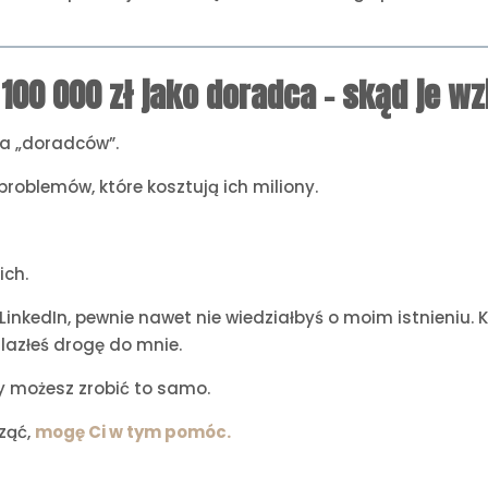
100 000 zł jako doradca – skąd je wz
na „doradców”.
roblemów, które kosztują ich miliony.
ich.
inkedIn, pewnie nawet nie wiedziałbyś o moim istnieniu. 
lazłeś drogę do mnie.
y możesz zrobić to samo.
cząć,
mogę Ci w tym pomóc.