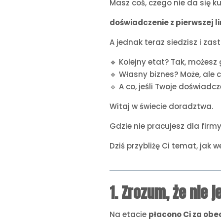
Masz coś, czego nie da się k
doświadczenie z pierwszej lin
A jednak teraz siedzisz i zas
🔹 Kolejny etat? Tak, możesz 
🔹 Własny biznes? Może, ale
🔹 A co, jeśli Twoje doświad
Witaj w świecie doradztwa.
Gdzie nie pracujesz dla firm
Dziś przybliżę Ci temat, jak 
1. Zrozum, że nie 
Na etacie
płacono Ci za obe