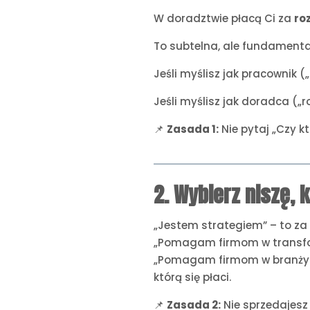
W doradztwie płacą Ci za
ro
To subtelna, ale fundamenta
Jeśli myślisz jak pracownik (
Jeśli myślisz jak doradca („
📌
Zasada 1:
Nie pytaj „Czy kt
2. Wybierz niszę, k
„Jestem strategiem” – to za 
„Pomagam firmom w transform
„Pomagam firmom w branży re
którą się płaci.
📌
Zasada 2:
Nie sprzedajesz 