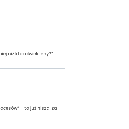
ej niż ktokolwiek inny?”
cesów” – to już nisza, za