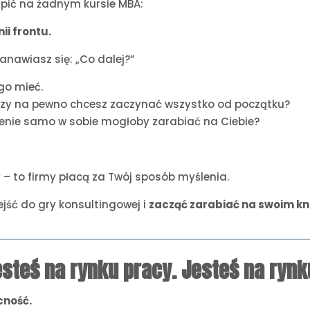
upić na żadnym kursie MBA:
ii frontu.
tanawiasz się: „Co dalej?”
go mieć.
 czy na pewno chcesz zaczynać wszystko od początku?
czenie samo w sobie mogłoby zarabiać na Ciebie?
y – to firmy płacą za Twój sposób myślenia.
wejść do gry konsultingowej i
zacząć zarabiać na swoim k
jesteś na rynku pracy. Jesteś na rynk
cność.