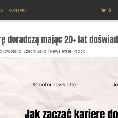
0
OG
KONTAKT
rę doradczą mając 20+ lat doświa
dkowolska-Szechińska
|
Newsletter
,
Praca