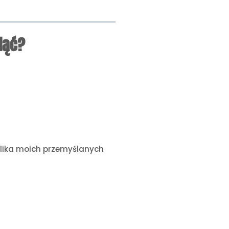
iąć?
Klika moich przemyślanych