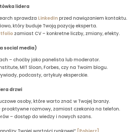
ytówka lidera
 search sprawdza
LinkedIn
przed nawiązaniem kontaktu.
iowo, który buduje Twoją pozycję eksperta.
tfolio
zamiast CV – konkretne liczby, zmiany, efekty.
a social media)
ach – choćby jako panelista lub moderator.
Institute, MIT Sloan, Forbes, czy na Twoim blogu.
wiady, podcasty, artykuły eksperckie.
iera drzwi
luczowe osoby, które warto znać w Twojej branży.
 proaktywne rozmowy, zamiast czekania na telefon.
rów – dostęp do wiedzy i nowych szans.
analizy Twojej wartości rynkowej”
[Pobierz]
.