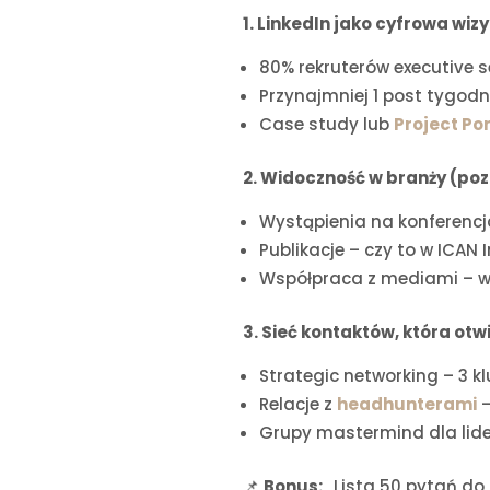
1. LinkedIn jako cyfrowa wiz
80% rekruterów executive
Przynajmniej 1 post tygodn
Case study lub
Project Por
2. Widoczność w branży (poz
Wystąpienia na konferencj
Publikacje – czy to w ICAN 
Współpraca z mediami – wy
3. Sieć kontaktów, która otw
Strategic networking – 3 k
Relacje z
headhunterami
–
Grupy mastermind dla lide
📌
Bonus:
„Lista 50 pytań do 