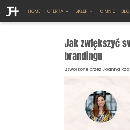
HOME
OFERTA
SKLEP
O MNIE
BL
Jak zwiększyć sw
brandingu
utworzone przez
Joanna Rza