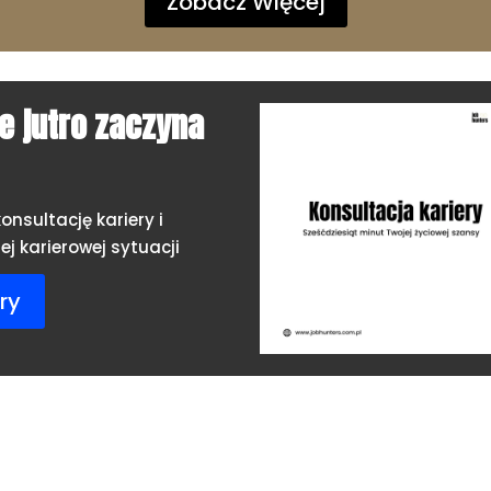
Zobacz Więcej
 jutro zaczyna
onsultację kariery i
j karierowej sytuacji
ry