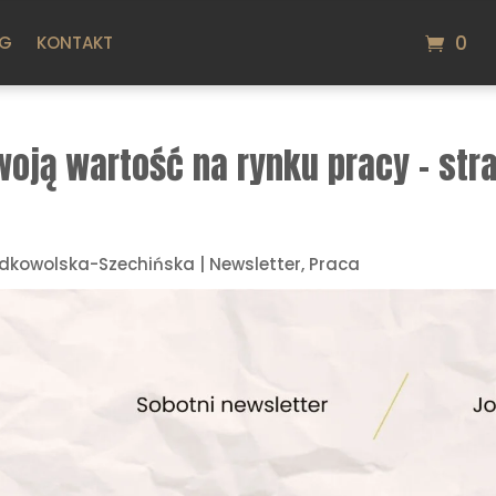
0
OG
KONTAKT
oją wartość na rynku pracy – stra
dkowolska-Szechińska
|
Newsletter
,
Praca