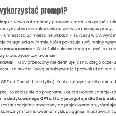
wykorzystać prompt?
ingu
– Nowo zatrudniony pracownik może korzystać z tak
aczyć sobie mierzalne cele na pierwsze miesiące pracy.
– Umieszczając mierzalne wskaźniki sukcesu w CV, wyróżni
e osiągnięcia w formie, która pokazuje Twój realny wpływ
 rozmów o awans
– Wskaźniki sukcesu mogą służyć jako n
wy o podwyżce czy awansie.
zekiwań
– Gdy przełożony nie definiuje jasno, czego oczek
kcesu. To pokaże Twoją proaktywność i pozwoli Ci na real
GPT od OpenAI (i nie tylko). Konto założysz w kilka minut 
 więcej, to zapisz się do programu Kariera Dobrze Zaproje
rmie
dedykowanego GPTs
, który
przygotuje dla Ciebie s
 został specjalnie stworzony do projektowania wyróżniając
utecznym formułowaniu myśli, osiągnięć, kluczowych specj