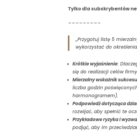
Tylko dla subskrybentów new
_________
„Przygotuj listę 5 mierza
wykorzystać do określeni
Krótkie wyjaśnienie
: Dlacze
się do realizacji celów firmy
Mierzalny wskaźnik sukces
liczba godzin poświęconyc
harmonogramem).
Podpowiedź dotycząca dzia
rozwijać, aby spełnić te oc
Przykładowe ryzyka i wyzw
podjąć, aby im przeciwdzia