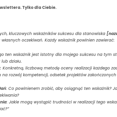
slettera. Tylko dla Ciebie.
lnych, kluczowych wskaźników sukcesu dla stanowiska
[naz
a własnych oczekiwań. Każdy wskaźnik powinien zawierać:
go ten wskaźnik jest istotny dla mojego sukcesu na tym s
 lub działu.
u
: Konkretną, liczbową metodę oceny realizacji każdego zada
h na rozwój kompetencji, odsetek projektów zakończonych
łań
: Co powinienem zrobić, aby osiągnąć ten wskaźnik? J
zekiwania?
ania
: Jakie mogą wystąpić trudności w realizacji tego wsk
łać?”