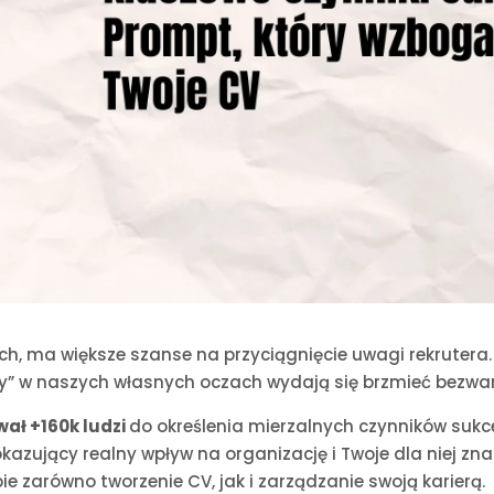
ch, ma większe szanse na przyciągnięcie uwagi rekrutera.
sy” w naszych własnych oczach wydają się brzmieć bezw
wał +160k ludzi
do określenia mierzalnych czynników suk
okazujący realny wpływ na organizację i Twoje dla niej zn
ie zarówno tworzenie CV, jak i zarządzanie swoją karierą.