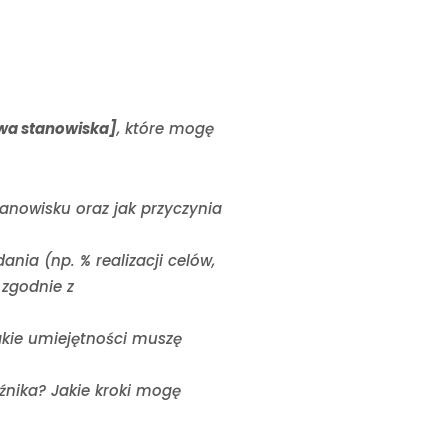
wa stanowiska]
, które mogę
tanowisku oraz jak przyczynia
nia (np. % realizacji celów,
 zgodnie z
akie umiejętności muszę
aźnika? Jakie kroki mogę