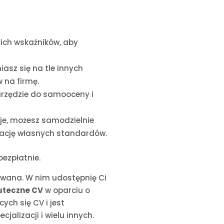
ich wskaźników, aby
asz się na tle innych
 na firmę.
arzędzie do samooceny i
uje, możesz samodzielnie
izację własnych standardów.
bezpłatnie.
ktowana. W nim udostępnię Ci
kuteczne CV
w oparciu o
ych się CV i jest
alizacji i wielu innych.