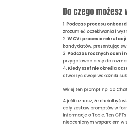
Do czego możesz 
Podczas procesu onboard
zrozumieć oczekiwania i wyzn
W CV i procesie rekrutacji
kandydatów, prezentując swoj
Podczas rocznych ocen i
przygotowania się do rozmo
Kiedy szef nie określa oc
stworzyć swoje wskaźniki su
Wklej ten prompt np. do Chat
A jeśli uznasz, że chciałbyś
cały zestaw promptów w fo
informacje o Tobie. Ten GPTs
nieocenionym wsparciem w sk