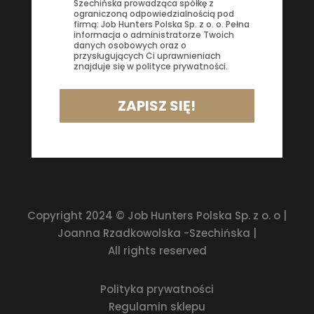
Szechińska prowadząca spółkę z
ograniczoną odpowiedzialnością pod
firmą: Job Hunters Polska Sp. z o. o. Pełna
informacja o administratorze Twoich
danych osobowych oraz o
przysługujących Ci uprawnieniach
znajduje się w polityce prywatności.
ZAPISZ SIĘ!
Copyright 2024 © Job Hunters Polska Sp. z o. o |
Joanna Rzadkowolska -Szechińska |
All rights reserved
Polityka prywatności
Regulamin sklepu